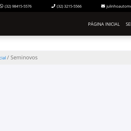
(32) 3215-5566
julinhoautom
(32) 98415-5576
PÁGINA INICIAL
S
/ Seminovos
cial