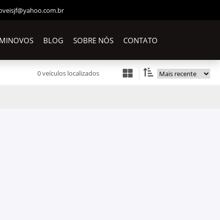
oveisjf@yahoo.com.br
EMINOVOS
BLOG
SOBRE NÓS
CONTATO
0 veículos localizados