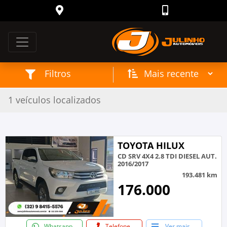
Filtros
1 veículos localizados
/ Seminovos
Página inicial
TOYOTA HILUX
CD SRV 4X4 2.8 TDI DIESEL AUT.
2016/2017
193.481 km
176.000
Whatsapp
Telefone
Ver mais