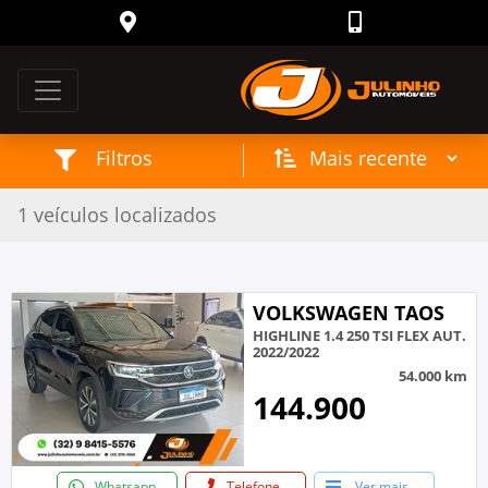
Filtros
1 veículos localizados
/ Seminovos
Página inicial
VOLKSWAGEN TAOS
HIGHLINE 1.4 250 TSI FLEX AUT.
2022/2022
54.000 km
144.900
Whatsapp
Telefone
Ver mais