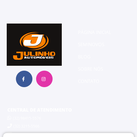
PÁGINA INICIAL
SEMINOVOS
BLOG
SOBRE NÓS
CONTATO
CENTRAL DE ATENDIMENTO
(32) 98415-5576
(32) 3215-5566
julinhoautomoveisjf@yahoo.com.br