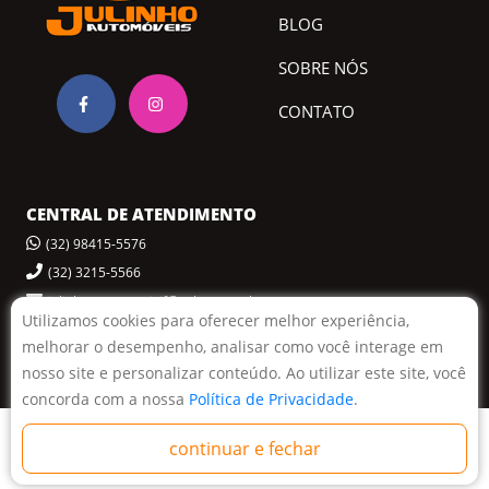
BLOG
SOBRE NÓS
CONTATO
CENTRAL DE ATENDIMENTO
(32) 98415-5576
(32) 3215-5566
julinhoautomoveisjf@yahoo.com.br
Utilizamos cookies para oferecer melhor experiência,
melhorar o desempenho, analisar como você interage em
POLÍTICA DE PRIVACIDADE
nosso site e personalizar conteúdo. Ao utilizar este site, você
concorda com a nossa
Política de Privacidade
.
© 2022 Julinho Automóveis.
Desenvolvido por:
continuar e fechar
Todos os direitos reservados.