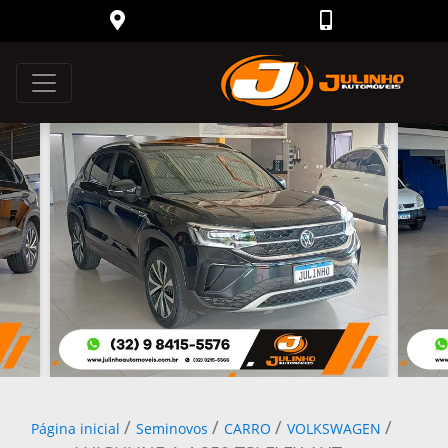
/
/
/
/
Página inicial
Seminovos
CARRO
VOLKSWAGEN